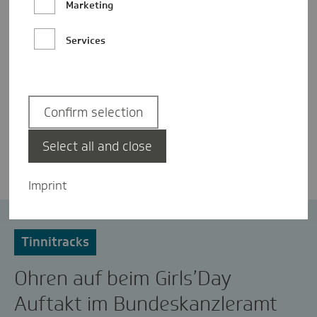
Marketing
Services
Confirm selection
Christopher Conze
Select all and close
Imprint
App
GirlsDay
Kanzleramt
Tinnitracks
Ohren auf beim Girls’Day
Auftakt im Bundeskanzleramt