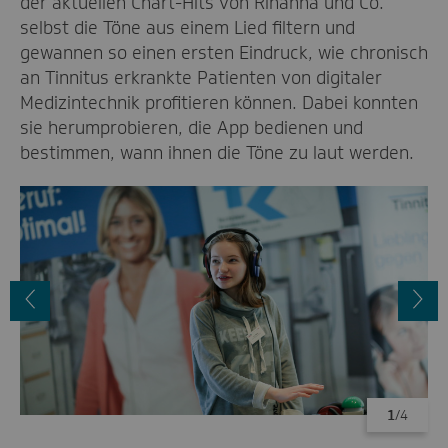
der aktuellen Chart-Hits von Rihanna und Co.
selbst die Töne aus einem Lied filtern und
gewannen so einen ersten Eindruck, wie chronisch
an Tinnitus erkrankte Patienten von digitaler
Medizintechnik profitieren können. Dabei konnten
sie herumprobieren, die App bedienen und
bestimmen, wann ihnen die Töne zu laut werden.
Vorheriges
N
Bild
B
1
/4