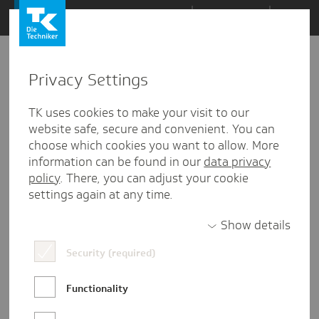
Zum
Themen
Inhalt
springen
Privacy Settings
Zu
Mail
485
28.04.2016
den
TK uses cookies to make your visit to our
Kommentaren
website safe, secure and convenient. You can
choose which cookies you want to allow. More
information can be found in our
data privacy
policy
. There, you can adjust your cookie
settings again at any time.
Show details
Security (required)
Functionality