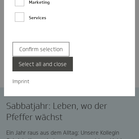
Marketing
Services
Confirm selection
Katharina Borgerding
Select all and close
Imprint
Kambodscha
Sabbatical
Sabbatjahr: Leben, wo der
Pfeffer wächst
Ein Jahr raus aus dem Alltag: Unsere Kollegin