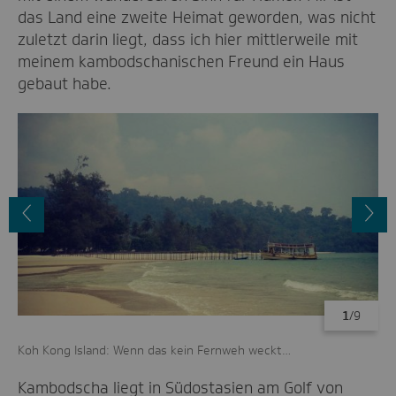
das Land eine zweite Heimat geworden, was nicht
zuletzt darin liegt, dass ich hier mittlerweile mit
meinem kambodschanischen Freund ein Haus
gebaut habe.
Vorheriges
N
Bild
B
1
/9
Koh Kong Island: Wenn das kein Fernweh weckt…
Ha
Kambodscha liegt in Südostasien am Golf von