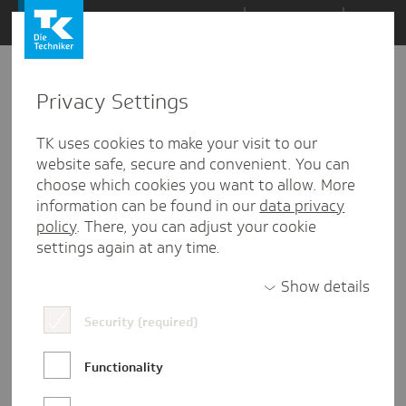
Zum
Themen
Inhalt
springen
Privacy Settings
Zu
Mail
3
12.05.2016
den
TK uses cookies to make your visit to our
Kommentaren
website safe, secure and convenient. You can
choose which cookies you want to allow. More
information can be found in our
data privacy
policy
. There, you can adjust your cookie
settings again at any time.
Show details
Security (required)
Functionality