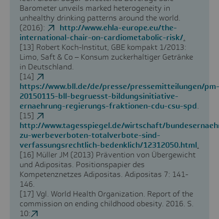
Barometer unveils marked heterogeneity in
unhealthy drinking patterns around the world.
(2016):
http://www.ehla-europe.eu/the-
international-chair-on-cardiometabolic-risk/
.
[13]
Robert Koch-Institut, GBE kompakt 1/2013:
Limo, Saft & Co – Konsum zuckerhaltiger Getränke
in Deutschland.
[14]
https://www.bll.de/de/presse/pressemitteilungen/pm
20150115-bll-begruesst-bildungsinitiative-
ernaehrung-regierungs-fraktionen-cdu-csu-spd
.
[15]
http://www.tagesspiegel.de/wirtschaft/bundesernaeh
zu-werbeverboten-totalverbote-sind-
verfassungsrechtlich-bedenklich/12312050.html
.
[16]
Müller JM (2013) Prävention von Übergewicht
und Adipositas. Positionspapier des
Kompetenznetzes Adipositas. Adipositas 7: 141-
146.
[17]
Vgl. World Health Organization. Report of the
commission on ending childhood obesity. 2016. S.
10: