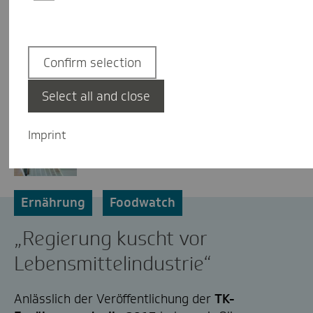
Confirm selection
Select all and close
Redaktion
Imprint
Ernährung
Foodwatch
„Regierung kuscht vor
Lebensmittelindustrie“
Anlässlich der Veröffentlichung der
TK-