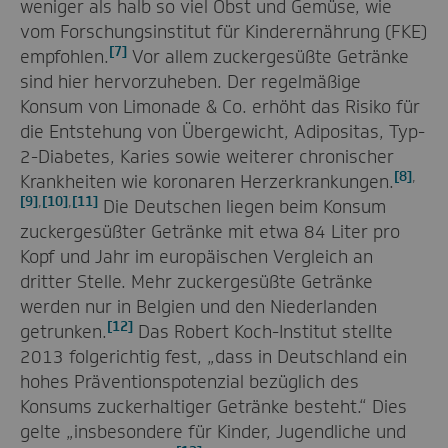
weniger als halb so viel Obst und Gemüse, wie
vom Forschungsinstitut für Kinderernährung (FKE)
[7]
empfohlen.
Vor allem zuckergesüßte Getränke
sind hier hervorzuheben. Der regelmäßige
Konsum von Limonade & Co. erhöht das Risiko für
die Entstehung von Übergewicht, Adipositas, Typ-
2-Diabetes, Karies sowie weiterer chronischer
[8]
,
Krankheiten wie koronaren Herzerkrankungen.
[9]
,
[10]
,
[11]
Die Deutschen liegen beim Konsum
zuckergesüßter Getränke mit etwa 84 Liter pro
Kopf und Jahr im europäischen Vergleich an
dritter Stelle. Mehr zuckergesüßte Getränke
werden nur in Belgien und den Niederlanden
[12]
getrunken.
Das Robert Koch-Institut stellte
2013 folgerichtig fest, „dass in Deutschland ein
hohes Präventionspotenzial bezüglich des
Konsums zuckerhaltiger Getränke besteht.“ Dies
gelte „insbesondere für Kinder, Jugendliche und