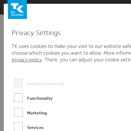
Zum
Inhalt
springen
Privacy Settings
Zu
Mail
11.01.2017
den
TK uses cookies to make your visit to our website saf
Kommentaren
choose which cookies you want to allow. More inform
privacy policy
. There, you can adjust your cookie sett
Security (required)
Functionality
Marketing
Services