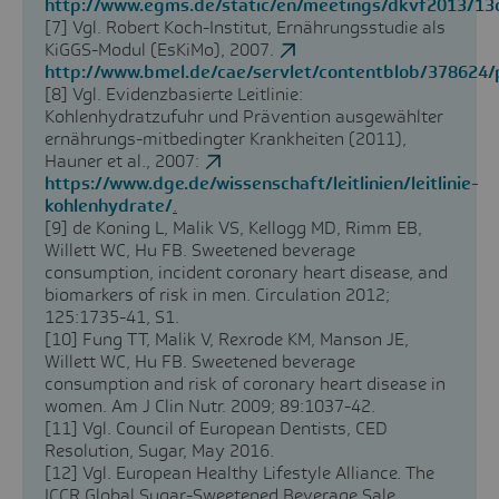
http://www.egms.de/static/en/meetings/dkvf2013/13
[7]
Vgl. Robert Koch-Institut, Ernährungsstudie als
KiGGS-Modul (EsKiMo), 2007.
http://www.bmel.de/cae/servlet/contentblob/378624/p
[8]
Vgl. Evidenzbasierte Leitlinie:
Kohlenhydratzufuhr und Prävention ausgewählter
ernährungs-mitbedingter Krankheiten (2011),
Hauner et al., 2007:
https://www.dge.de/wissenschaft/leitlinien/leitlinie-
kohlenhydrate/
.
[9]
de Koning L, Malik VS, Kellogg MD, Rimm EB,
Willett WC, Hu FB. Sweetened beverage
consumption, incident coronary heart disease, and
biomarkers of risk in men. Circulation 2012;
125:1735-41, S1.
[10]
Fung TT, Malik V, Rexrode KM, Manson JE,
Willett WC, Hu FB. Sweetened beverage
consumption and risk of coronary heart disease in
women. Am J Clin Nutr. 2009; 89:1037-42.
[11]
Vgl. Council of European Dentists, CED
Resolution, Sugar, May 2016.
[12]
Vgl. European Healthy Lifestyle Alliance. The
ICCR Global Sugar-Sweetened Beverage Sale