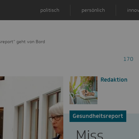
politisch
persönlich
innov
sreport“ geht von Bord
170
Redaktion
Gesundheitsreport
„Miss