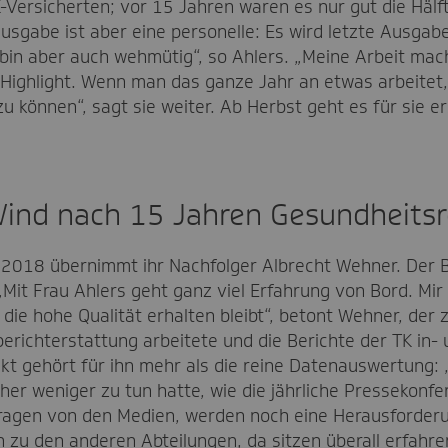
Versicherten; vor 15 Jahren waren es nur gut die Hälfte
Ausgabe ist aber eine personelle: Es wird letzte Ausgabe
, bin aber auch wehmütig“, so Ahlers. „Meine Arbeit mac
ighlight. Wenn man das ganze Jahr an etwas arbeitet, 
zu können“, sagt sie weiter. Ab Herbst geht es für sie e
ind nach 15 Jahren Gesundheitsr
2018 übernimmt ihr Nachfolger Albrecht Wehner. Der B
„Mit Frau Ahlers geht ganz viel Erfahrung von Bord. Mir
 die hohe Qualität erhalten bleibt“, betont Wehner, der z
erichterstattung arbeitete und die Berichte der TK in-
kt gehört für ihn mehr als die reine Datenauswertung: 
her weniger zu tun hatte, wie die jährliche Pressekonfe
ragen von den Medien, werden noch eine Herausforderun
n zu den anderen Abteilungen, da sitzen überall erfahre