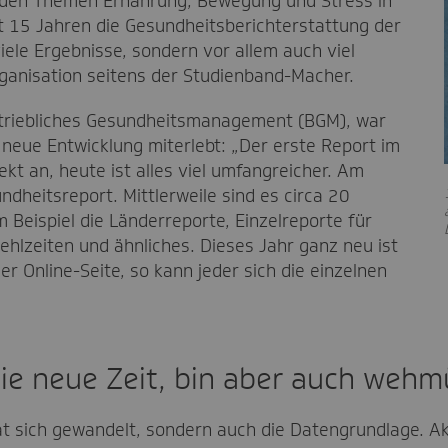
 den Themen Ernährung, Bewegung und Stress in
it 15 Jahren die Gesundheitsberichterstattung der
iele Ergebnisse, sondern vor allem auch viel
rganisation seitens der Studienband-Macher.
etriebliches Gesundheitsmanagement (BGM), war
neue Entwicklung miterlebt: „Der erste Report im
jekt an, heute ist alles viel umfangreicher. Am
dheitsreport. Mittlerweile sind es circa 20
 Beispiel die Länderreporte, Einzelreporte für
Fehlzeiten und ähnliches. Dieses Jahr ganz neu ist
r Online-Seite, so kann jeder sich die einzelnen
die neue Zeit, bin aber auch wehm
t sich gewandelt, sondern auch die Datengrundlage. Akt