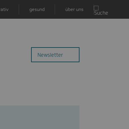
ativ
gesund
über uns
Zu
Mail
Newsletter
den
Kommentaren