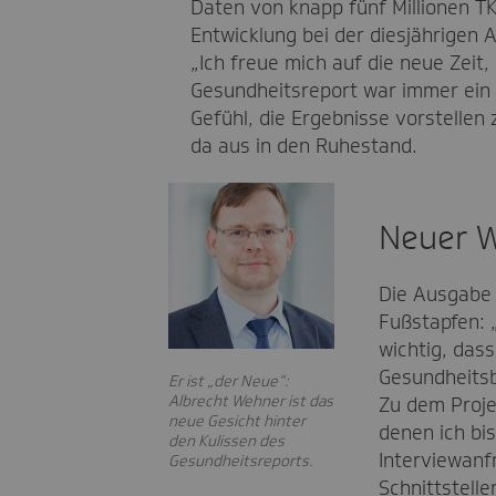
Daten von knapp fünf Millionen TK-
Entwicklung bei der diesjährigen 
„Ich freue mich auf die neue Zeit
Gesundheitsreport war immer ein H
Gefühl, die Ergebnisse vorstellen 
da aus in den Ruhestand.
Neuer W
Die Ausgabe 
Fußstapfen: 
wichtig, dass
Gesundheitsb
Er ist „der Neue“:
Albrecht Wehner ist das
Zu dem Proje
neue Gesicht hinter
denen ich bis
den Kulissen des
Interviewanf
Gesundheitsreports.
Schnittstelle