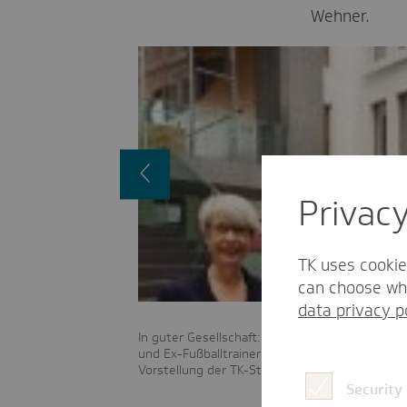
Wehner.
Vorheriges
Bild
Privac
TK uses cookie
can choose whi
data privacy p
zusammen gearbeitet.
In guter Gesellschaft: Gudrun Ahlers (links) mi
und Ex-Fußballtrainer und Unternehmer Holger S
Vorstellung der TK-Stressstudie 2016.
Security