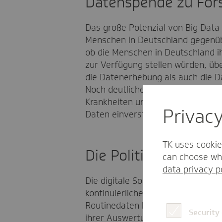
Datenspende zu Fors
Das große Potenzial von Big Data 
Menschen in Deutschland gegenüb
ob die Menschen in Deutschland i
zur Verfügung stellen würden, übe
die Datenerhebung als auch die D
Noch deutlicher sieht es bei der
Krankheiten und zur Früherkennung
Privac
Daten einverstanden.
TK uses cookie
Die Politik ist gefrag
can choose whi
data privacy p
Die digitale Solidarität ist hierz
kontinuierliche Verbesserung der
Routinedaten kommen wir dabei ni
Security
ihrer Auswertung müssen jedoch 