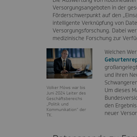
Versorgungsangeboten in der ges
Förderschwerpunkt auf den „Einsa
intelligente Verknüpfung von Date
Versorgungsforschung. Dabei werd
medizinische Forschung zur Verfü
Welchen Wert
Geburtenre
großangeleg
und ihren Ne
Schwangerenv
Volker Möws war bis
Um dieses Ma
Juni 2024 Leiter des
Bundesversic
Geschäftsbereichs
„Politik und
den Ergebnis
Kommunikation“ der
neuer Verso
TK.