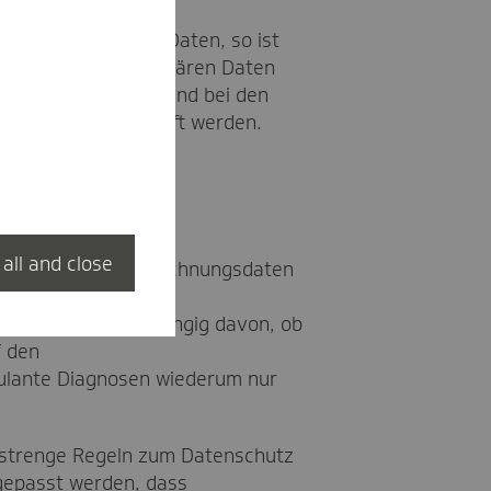
orenübergreifende Daten, so ist
ich: Bei den stationären Daten
ind es sechs Jahre und bei den
“ sollten abgeschafft werden.
 all and close
rungsfristen für Abrechnungsdaten
und ebenfalls
n könnten – unabhängig davon, ob
f den
bulante Diagnosen wiederum nur
n strenge Regeln zum Datenschutz
ngepasst werden, dass