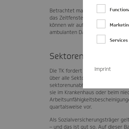
Function
Betrachtet man beispielsweise die
das Zeitfenster, das anhand von 
können wir auf die letzten zehn J
Marketi
ambulanten Daten liegen die Aufbe
Services
Sektorenunabhängig
Imprint
Die TK fordert daher von der Poli
über alle Sektoren hinweg aufzuh
sektorenunabhängig dokumentiert
sie im Krankenhaus oder beim ni
Arbeitsunfähigkeitsbescheinigun
quartalsweise vor.
Als Sozialversicherungsträger g
– und das ist gut so. Auf dieser