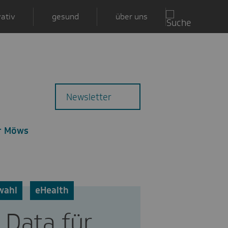
ativ
gesund
über uns
Zu
Mail
Newsletter
den
Kommentaren
er Möws
wahl
eHealth
 Data für