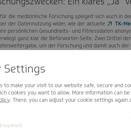
chungszwecken: Ein klares „Ja“ v
für die medizinische Forschung spiegelt sich auch in de
er der Datennutzung wider, wie der aktuelle
TK-Me
hre persönlichen Gesundheits- und Fitnessdaten anony
rwiegt ganz klar die Befürworter-Seite. Zwei Drittel d
atenweitergabe, um der Forschung und damit auch der A
 Zustimmung zur Datenweitergabe zwecks besserer Diag
 aus: Fast jeder zweite Befragte ist hier mit einer We
y Settings
s to make your visit to our website safe, secure and co
t
ch cookies you want to allow. More information can be 
olicy
. There, you can adjust your cookie settings again 
ulande also im Kommen. Das freut uns, denn was die TK im 
 Versorgung ihrer Versicherten. An Auswertungen und 
cht vorbei. Die sektorenübergreifende Verfügbarkeit di
 (required)
besser werden.