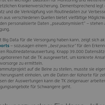
etzlichen Krankenversicherung. Dementsprechend legt 
tz und die Verknüpfung von Routinedaten zur Verbesse
n aus verschiedenen Quellen bietet vielfältige Möglichk
en personalisierte Daten „pseudonymisiert“ – stehen a
gung.
 Big Data für die Versorgung haben kann, zeigt sich a
ports
– sozusagen einem
„best practice“
für den Erkenn
ten Routinedatenauswertung. Knapp 39.000 Datensätz
ugeborenen hat die TK ausgewertet, um konkrete Ansat
orsorge zu ermitteln.
mmutprojekt auf die Beine zu stellen, musste sie eig
herungsamt einholen, um die Daten der Kohorte für zeh
sen der Auswertungen kann die TK zielgenauer arbeite
rgungsangebote für Schwangere geht.