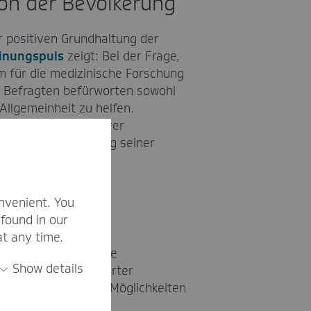
on der Bevölkerung
r positiven Grundhaltung der
inungspuls
zeigt: Bei der Frage,
m für die medizinische Forschung
er Befragten befürworten sowohl
llgemeinheit zu helfen.
nosestellung schwerer
itergabe und Nutzung seiner
nvenient. You
found in our
at any time.
Kern antreibt, ist die
Show details
Analysen anonymisierter
eser Daten und die Möglichkeiten