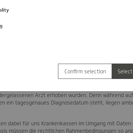
ality
 leitliniengerechte Therapie und untersucht dabei sekt
Routinedaten betrachtet werden kann, ganz unterschiedl
ahre zurückgreifen, bei den Arzneimittelverordnungen s
ng
wahrungsfristen bei vier Jahren. Diese „Parallelwelten
 dokumentieren
Confirm selection
Select
tik, in einem ersten Schritt die gesetzlichen Aufbewah
eben. Zudem sollten alle Diagnoseangaben tagesgenau 
 werden. Das hieße, dass Daten präzise genutzt werde
edergelassenen Arzt erhoben wurden. Denn während au
gen ein tagesgenaues Diagnosedatum steht, liegen am
elten dabei für uns Krankenkassen im Umgang mit Date
 Basis müssen die rechtlichen Rahmenbedingungen so a