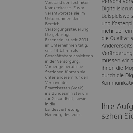
Personalvorst
Vorstand der Techniker
Krankenkasse. Zuvor
Digitalisier
verantwortete sie im
Beispielswei
Unternehmen den
und Kostenpl
Bereich
Versorgungssteuerung.
mehr der ein
Die gebürtige
die Qualität 
Essenerin ist seit 2001
Andererseits 
im Unternehmen tätig,
seit 13 Jahren als
Veränderungs
Geschäftsbereichsleiterin
müssen wir d
in der Versorgung.
Vorherige berufliche
ihnen die Mög
Stationen führten sie
durch die Di
unter anderem für den
Kommunikatio
Verband der
Ersatzkassen (vdek)
ins Bundesministerium
für Gesundheit, sowie
in die
Ihre Auf
Landesvertretung
sehen Si
Hamburg des vdek.