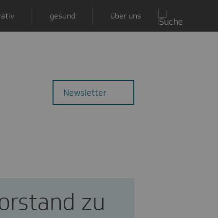
ativ
gesund
über uns
Zu
Mail
Newsletter
den
Kommentaren
orstand zu