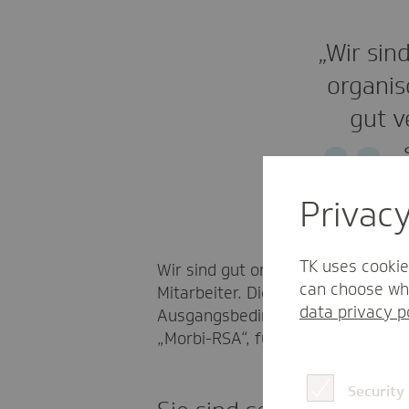
„Wir sin
organis
gut v
Privac
TK uses cookie
Wir sind gut organisiert, haben sc
can choose whi
Mitarbeiter. Die gute Wettbewerbs
data privacy p
Ausgangsbedingungen herrschen. D
„Morbi-RSA“, für erhebliche Wett
Security