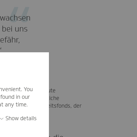
, wachsen
 bei uns
efähr,
“
nvenient. You
nd haben vor allem gute
found in our
bewerb derzeit ungleiche
at any time.
er aus dem Gesundheitsfonds, der
Show details