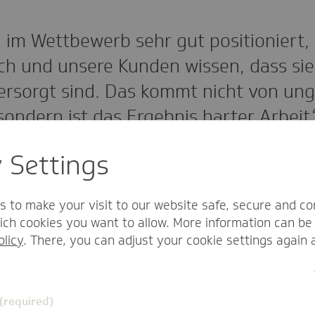
d im Wettbewerb sehr gut positioniert
ch und unsere Kunden wissen, dass sie
ersorgt sind. Das kommt nicht von ung
sondern ist das Ergebnis harter Arbeit.
y Settings
s to make your visit to our website safe, secure and co
hlanke Strukturen, sind strategisch gut aufgestellt – u
ch cookies you want to allow. More information can be 
position ist auch deshalb hart erarbeitet, weil im Wett
olicy
. There, you can adjust your cookie settings again 
as liegt daran, dass der Verteilschlüssel für die Geld
bewerbsverzerrungen sorgt. Das muss sich ändern.
 (required)