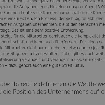
and zu sein ist eine ganz besondere Rolle, vor allem in 
ung wird die Aufgaben jedes Einzelnen unserer über 13.0
se kommen heute viele Kunden nur deshalb in die Kunde
äne einzureichen. Ein Prozess, der sich digital abbilde
fachen Aufgaben übernehmen, bleibt den Menschen mehr
steigt. Das ist eine sehr positive Entwicklung.
steigt für die Mitarbeiter damit auch die Komplexität d
bereitschaft und kann auch überfordern. Für einen ge
ie Mitarbeiter nicht nur mitnehmen, etwa durch Qualifi
lichkeit geben, mitzugestalten. Dabei gilt es auch weit
gitalisierung verändert und verändern muss. Grundsätzli
n – dazu gehört auch eine gute Streitkultur.
gabenbereiche definieren die Wettbewe
e die Position des Unternehmens auf 