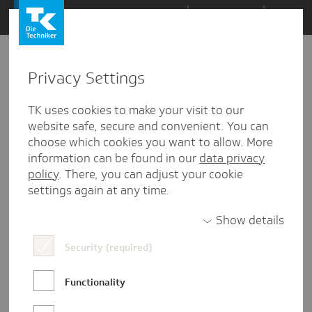
Zum
Themen
Inhalt
springen
Privacy Settings
Zu
Mail
148
16.11.2017
den
TK uses cookies to make your visit to our
Kommentaren
website safe, secure and convenient. You can
choose which cookies you want to allow. More
information can be found in our
data privacy
policy
. There, you can adjust your cookie
settings again at any time.
Show details
Security (required)
Functionality