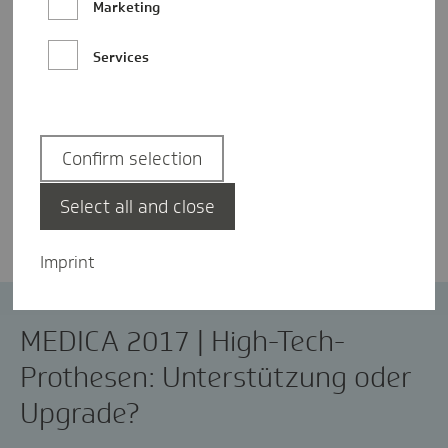
Marketing
Services
Confirm selection
Silvia Wirth
Select all and close
Imprint
MEDICA
Prothesen
MEDICA 2017 | High-Tech-
Prothesen: Unterstützung oder
Upgrade?