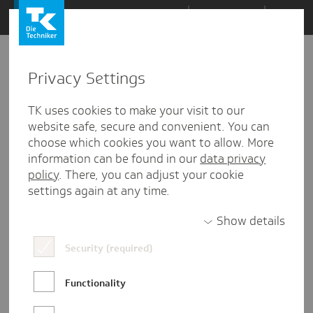
Zum
Themen
Inhalt
springen
Privacy Settings
Zu
Mail
156
23.01.2018
den
TK uses cookies to make your visit to our
Kommentaren
website safe, secure and convenient. You can
choose which cookies you want to allow. More
information can be found in our
data privacy
policy
. There, you can adjust your cookie
settings again at any time.
Show details
Security (required)
Functionality