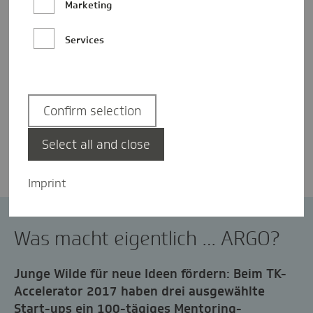
Marketing
Services
Confirm selection
Laura Hassinger
Select all and close
Imprint
TK-Accelerator
Virtual Reality
Was macht eigentlich … ARGO?
Junge Wilde für neue Ideen fördern: Beim TK-
Accelerator 2017 haben drei ausgewählte
Start-ups ein 100-tägiges Mentoring-