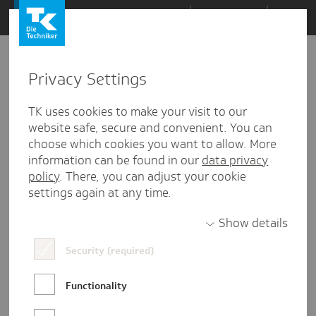
Zum
Themen
Inhalt
springen
Privacy Settings
Zu
Mail
154
01.03.2018
den
TK uses cookies to make your visit to our
Kommentaren
website safe, secure and convenient. You can
choose which cookies you want to allow. More
information can be found in our
data privacy
policy
. There, you can adjust your cookie
settings again at any time.
Show details
Security (required)
Functionality