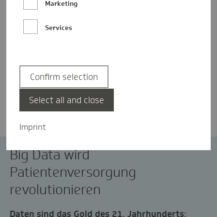
Marketing
Services
Confirm selection
Julia Abb
Select all and close
Imprint
Big Data wird
Patientenversorgung
revolutionieren
Daten sind das Gold des 21. Jahrhunderts: