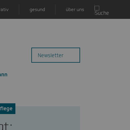
ativ
gesund
über uns
Zu
Mail
Newsletter
den
Kommentaren
ann
flege
t: