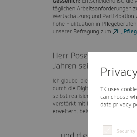
Gessenich:
Entscheidend ist, die 
täglichen Arbeitsanforderungen z
Wertschätzung und Partizipation 
hohe Fluktuation in Pflegeberufen
unserer Befragung zum
„Pfle
Herr Posenau, was meine
Jahren sein?
Privac
Ich glaube, die Pflege an sich wir
durch die Digitalisierung unterstüt
TK uses cookie
selbst realisiert wird, beispielswe
can choose whi
verstärkt mit Medizinprodukten au
data privacy p
erweitern, beispielsweise im Ber
Security
… und die stationäre Pf