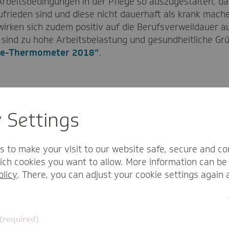
Arbeitsbedingungen in der Pflege so auszugestalten, das
ufrieden sind und diese nicht dauerhaft als krank mach
wirken sich zudem positiv auf die Berufsverweildauer 
 sind zu hohe Arbeitsbelastung und gesundheitliche Grü
ge-Thermometer 2018“
.
n Sie: Wie digital wird Pflege zuhaus
y Settings
d im häuslichen Kontext nie komplett digitalisiert werden
zt. Wobei sich hier die Frage stellt, ob diese durch die 
s to make your visit to our website safe, secure and co
ise mit Trackingtools, die es bereits gibt – oder ob es An
ch cookies you want to allow. More information can be 
f den Markt schaffen und schon existierende Möglichkei
olicy
. There, you can adjust your cookie settings again 
eich Smart Home.
 (required)
lege?