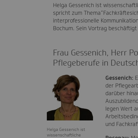
Helga Gessenich ist wissenschaftl
spricht zum Thema“Fachkräftesich
interprofessionelle Kommunikation
Bochum. Sein Vortrag beschäftigt s
Frau Gessenich, Herr Po
Pflegeberufe in Deutsch
Gessenich:
E
der Pflegear
darüber hina
Auszubildend
legen Wert a
Arbeitsbedin
und Fachkraf
Helga Gessenich ist
wissenschaftliche