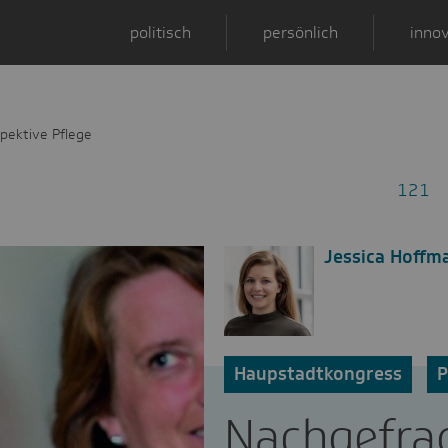
politisch
persönlich
innov
pektive Pflege
121
Jessica Hoffm
Haupstadtkongress
P
Nachgefrag