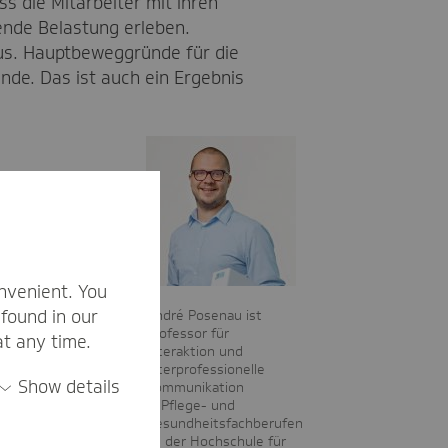
s die Mitarbeiter mit ihren
ende Belastung erleben.
aus. Hauptbeweggründe für die
nde. Das ist auch ein Ergebnis
e in zehn
, sondern nur
Betroffenen
nvenient. You
bieter
found in our
André Posenau ist
Professor für
ten sinnvoll
at any time.
Interaktion und
interprofessionelle
Show details
Kommunikation
in Pflege- und
Gesundheitsfachberufen
an der Hochschule für