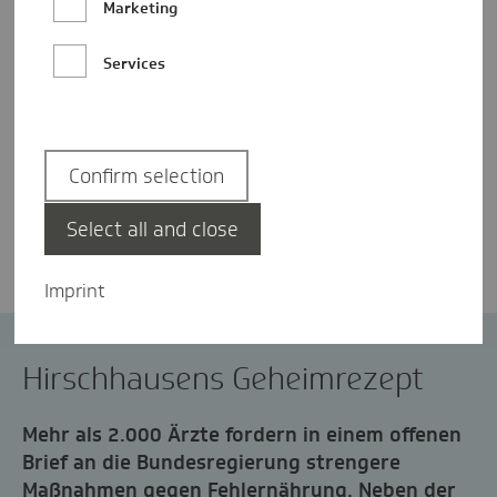
Marketing
Services
Confirm selection
Nicole Ramcke
Select all and close
Imprint
Ernährung
Hirschhausens Geheimrezept
Mehr als 2.000 Ärzte fordern in einem offenen
Brief an die Bundesregierung strengere
Maßnahmen gegen Fehlernährung. Neben der