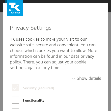
Zum
Themen
Inhalt
springen
Privacy Settings
Zu
Mail
71
19.06.2018
den
TK uses cookies to make your visit to our
Kommentaren
website safe, secure and convenient. You can
choose which cookies you want to allow. More
information can be found in our
data privacy
policy
. There, you can adjust your cookie
settings again at any time.
Show details
Security (required)
Functionality