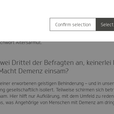
ung nach – wissen die Menschen, was d
h einlassen. Die Entscheidung fällt aus Sorge – sie sollt
zig Jahre begleiten. Auch wirtschaftliche Aspekte spiele
Confirm selection
Select
eit zu pflegen und treten im Job zurück – vielleicht au
tion kann zur Falle werden – sowohl sozial, wenn die sc
Stichwort Altersarmut.
ei Drittel der Befragten an, keinerle
 Macht Demenz einsam?
iner erworbenen geistigen Behinderung – und in unsere
 gesellschaftlich isoliert. Teilweise schirmen sich bet
m. Hier hilft nur Aufklärung, mit dem Umfeld zu reden
 das, was Angehörige von Menschen mit Demenz am drin