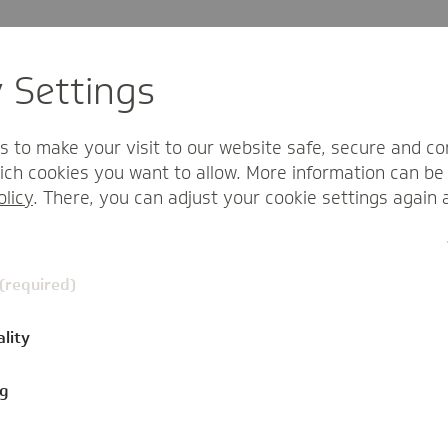
erseits sind die Situationen unterschied
y Settings
rerseits treffen in den Kursen erwach
benserfahrene und kompetente Mensc
s to make your visit to our website safe, secure and co
feinander und können sich austausche
ch cookies you want to allow. More information can be 
olicy
. There, you can adjust your cookie settings again 
 (required)
kreten Fragen sehr lebensnahe Vorschläge. Wir unters
hörigengruppe verbunden bleiben.
ality
ng
n
Umfrage im Auftrag der TK
erklä
 einen Menschen mit Demenz mehrere S