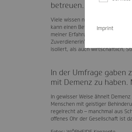
betreuen. Ihrer Erfahr
Viele wissen nicht, worauf sie sic
kann einen Betroffenen bis zu zwan
Imprint
meiner Erfahrung nach – Frauen ber
Zuverdienerin“ waren. Diese Situa
isoliert, als auch wirtschaftlich, 
In der Umfrage gaben zw
mit Demenz zu haben.
In gewisser Weise ähnelt Demenz e
Menschen mit geistiger Behinderung
regelrecht ab – manchmal aus Scha
offenes Ohr der Gesellschaft ist