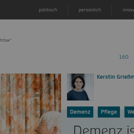
politisch
persönlich
innov
htbar“
160
Kerstin Grieß
Demenz
Pflege
We
„Demenz i