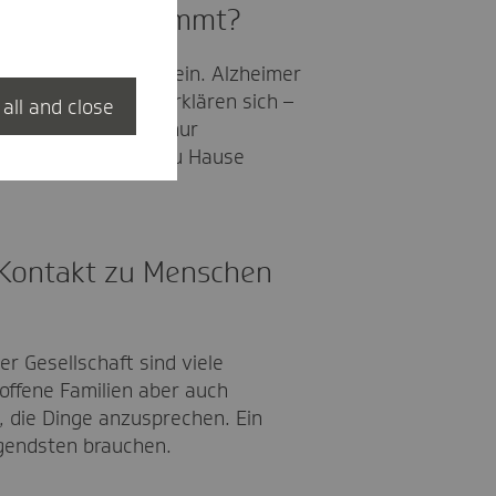
a auf sie zukommt?
e aber gut überlegt sein. Alzheimer
n eine Rolle. Oft erklären sich –
 all and close
ch, weil sie zuvor „nur
hwierige Situation zu Hause
i Kontakt zu Menschen
r Gesellschaft sind viele
roffene Familien aber auch
, die Dinge anzusprechen. Ein
gendsten brauchen.