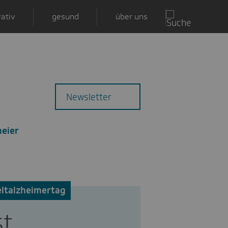
ativ
gesund
über uns
Zu
Mail
Newsletter
den
Kommentaren
meier
ltalzheimertag
st