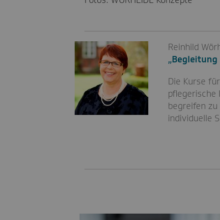
Fotos: WÖRHEIDE Konzepte
Reinhild Wör
„Begleitung
Die Kurse fü
pflegerische
begreifen zu
individuelle 