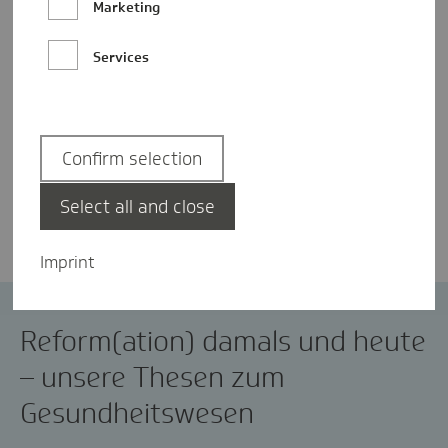
Marketing
Services
Confirm selection
Prof. Dr. Volker Möws
Select all and close
Imprint
Reform
Reformation
Reform(ation) damals und heute
– unsere Thesen zum
Gesundheitswesen