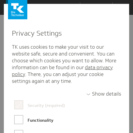
Zum
Themen
Inhalt
springen
Privacy Settings
Zu
Mail
81
19.10.2018
den
TK uses cookies to make your visit to our
Kommentaren
website safe, secure and convenient. You can
choose which cookies you want to allow. More
information can be found in our
data privacy
policy
. There, you can adjust your cookie
settings again at any time.
Show details
Security (required)
Functionality