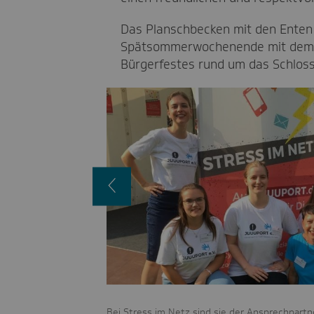
Das Planschbecken mit den Enten 
Spätsommerwochenende mit dem B
Bürgerfestes rund um das Schloss 
Vorheriges
Bild
ätsommerwetter im Park
Bei Stress im Netz sind sie der Ansprechpart