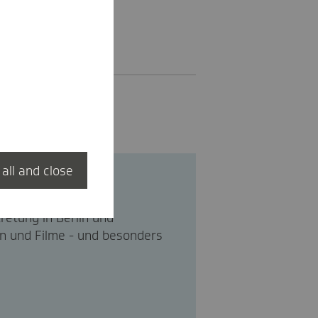
 all and close
retung in Berlin und
en und Filme - und besonders