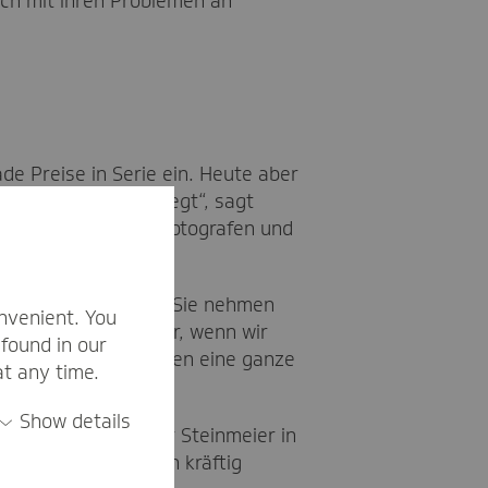
ich mit ihren Problemen an
e Preise in Serie ein. Heute aber
 wahnsinnig aufgeregt“, sagt
 erklären wird. 30 Fotografen und
n Franziska Giffey. Sie nehmen
nvenient. You
esspruch. „Und immer, wenn wir
found in our
rgangenen paar Minuten eine ganze
at any time.
Show details
, hat Frank-Walter Steinmeier in
ngagieren, arbeiten kräftig