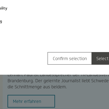
ality
ng
Confirm selection
Select
Lennart Paul
Lennart Paul ist Landessprecher der TK-Landesvert
Brandenburg. Der gelernte Journalist liebt Schwed
die Schnittmenge aus beidem.
Mehr erfahren