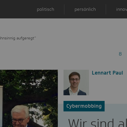
politisch
persönlich
innov
wahnsinnig aufgeregt“
8
Lennart Paul
Cybermobbing
„Wir sind al