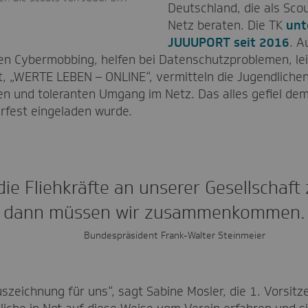
Deutschland, die als Scou
Media Team.
Netz beraten. Die TK
unt
JUUUPORT seit 2016
. A
en Cybermobbing, helfen bei Datenschutzproblemen, lei
t, „WERTE LEBEN – ONLINE“, vermitteln die Jugendlichen
en und toleranten Umgang im Netz. Das alles gefiel d
fest eingeladen wurde.
ie Fliehkräfte an unserer Gesellschaft 
dann müssen wir zusammenkommen.
Bundespräsident Frank-Walter Steinmeier
szeichnung für uns“, sagt Sabine Mosler, die 1. Vorsitz