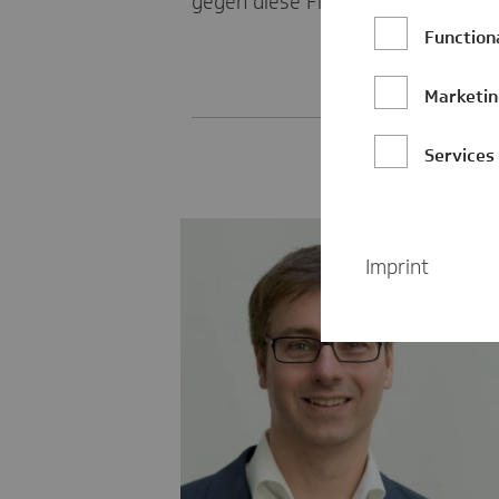
gegen diese Fliehkräfte an.
Function
Marketi
Services
Imprint