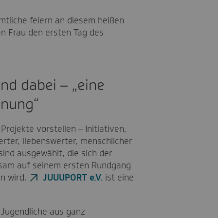
tliche feiern an diesem heißen
 Frau den ersten Tag des
ind dabei – „eine
hnung“
 Projekte vorstellen – Initiativen,
rter, liebenswerter, menschlicher
sind ausgewählt, die sich der
sam auf seinem ersten Rundgang
n wird.
JUUUPORT e.V.
ist eine
Jugendliche aus ganz
 unterwegs. Zumindest sein Social
„Fishing for Compliments“ hei