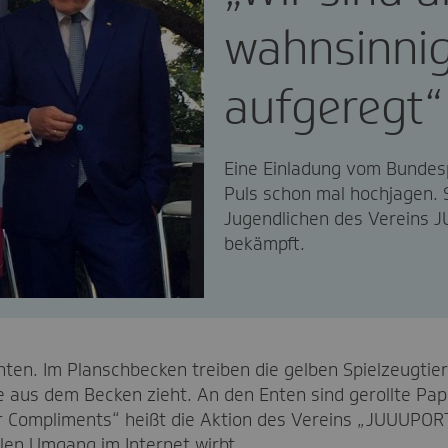
wahnsinni
aufgeregt“
Eine Einladung vom Bundes
Puls schon mal hochjagen. 
Jugendlichen des Vereins 
bekämpft.
ten. Im Planschbecken treiben die gelben Spielzeugtierc
e aus dem Becken zieht. An den Enten sind gerollte Papi
or Compliments“ heißt die Aktion des Vereins „JUUUPORT
len Umgang im Internet wirbt.