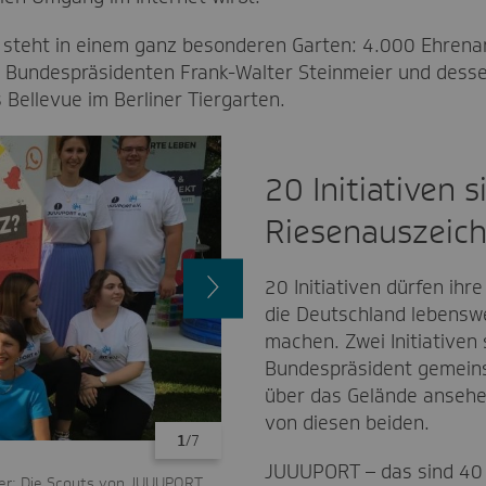
steht in einem ganz besonderen Garten: 4.000 Ehrenam
undespräsidenten Frank-Walter Steinmeier und dessen
Bellevue im Berliner Tiergarten.
20 Initiativen s
Riesenauszeic
Nächstes
20 Initiativen dürfen ihre
Bild
die Deutschland lebenswe
machen. Zwei Initiativen 
Bundespräsident gemein
über das Gelände ansehe
von diesen beiden.
1
/7
JUUUPORT – das sind 40 
ner: Die Scouts von JUUUPORT
Auch der Bundespräsident ist im Netz