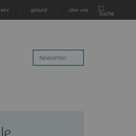
ativ
gesund
über uns
Zu
Mail
Newsletter
den
Kommentaren
le