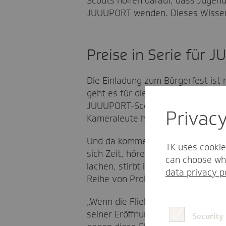
Scouts hoffen darauf, dass Jugend
JUUUPORT wenden. Dieses Wissen 
Preise in Serie für
Die Einladung zum Bürgerfest ist 
geht es für die Jugendlichen daru
JUUUPORT-Scout Marit Klebb, die F
Privac
Kameraleute haben sich hinter ein
Und da kommen sie: Steinmeier, s
TK uses cookie
sich Zeit, hören zu, fragen nach,
can choose whi
lachen, stirbt irgendwo ein Probl
data privacy p
Reihe von Problemen im Bellevue-
„Wenn die Fliehkräfte an unserer
seiner Eröffnungsrede beim Bürger
Security