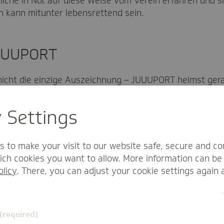
liche in Not auf diese Weise vom Verein erfahren und s
kann mitunter lebensrettend sein.
 JUUUPORT
nicht die einzige Auszeichnung – JUUUPORT heimst gerad
m, den Bundespräsidenten zu überzeugen. „Wir sind alle
rank-Walter Steinmeier in wenigen Minuten ihre Arbeit
y Settings
er Absperrung in Position gebracht.
eine Frau Elke Büdenbender und Bundesfamilienministeri
s to make your visit to our website safe, secure and co
 fischen sich schließlich aus dem Entenbecken ihren Tag
ch cookies you want to allow. More information can be 
em“, steht dort. Wenn das stimmt, sind allein in den ve
olicy
. There, you can adjust your cookie settings again 
Garten totgelacht worden.
 Gesellschaft zerren, dann müssen wir zusammenkommen“
fest gesagt. Die Jugendlichen, die sich bei JUUUPORT e
 (required)