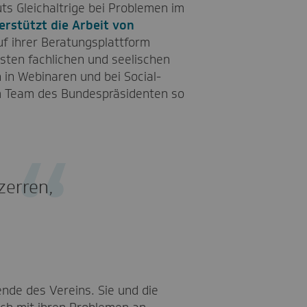
ts Gleichaltrige bei Problemen im
Entenangeln, das für einen f
Internet wirbt.
erstützt die Arbeit von
uf ihrer Beratungsplattform
sten fachlichen und seelischen
 in Webinaren und bei Social-
em Team des Bundespräsidenten so
zerren,
ende des Vereins. Sie und die