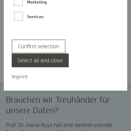
Marketing
Services
Confirm selection
Harald Netz
Select all and close
Imprint
Künstliche Intelligenz
Medica 2019
Brauchen wir Treuhänder für
unsere Daten?
Prof. Dr. Alena Buyx hat eine beeindruckende