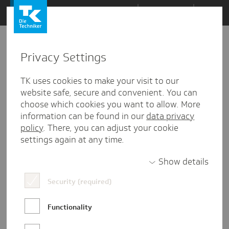
Zum
Themen
Inhalt
springen
Privacy Settings
Zu
Mail
1
13.11.2019
den
TK uses cookies to make your visit to our
Kommentaren
website safe, secure and convenient. You can
choose which cookies you want to allow. More
information can be found in our
data privacy
policy
. There, you can adjust your cookie
settings again at any time.
Show details
Security (required)
Functionality