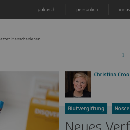
politisch
persönlich
innov
rettet Menschenleben
1
Christina Croo
Blutvergiftung
Nosce
Neues Ver