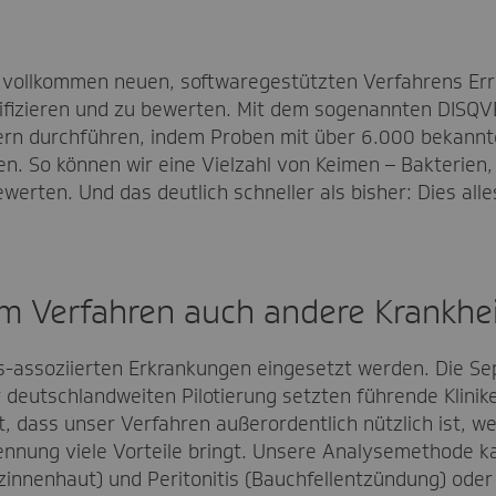
es vollkommen neuen, softwaregestützten Verfahrens Err
tifizieren und zu bewerten. Mit dem sogenannten DISQV
rn durchführen, indem Proben mit über 6.000 bekann
. So können wir eine Vielzahl von Keimen – Bakterien, 
ewerten. Und das deutlich schneller als bisher: Dies all
 Verfahren auch andere Krankhei
s-assoziierten Erkrankungen eingesetzt werden. Die Sep
 deutschlandweiten Pilotierung setzten führende Klinik
, dass unser Verfahren außerordentlich nützlich ist, w
ennung viele Vorteile bringt. Unsere Analysemethode k
innenhaut) und Peritonitis (Bauchfellentzündung) oder 