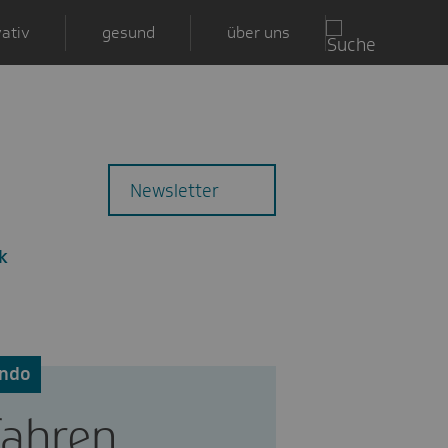
ativ
gesund
über uns
Zu
Mail
Newsletter
den
Kommentaren
k
ndo
fahren