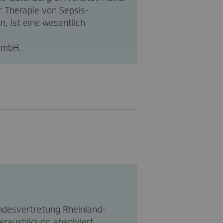
r Therapie von Sepsis-
, ist eine wesentlich
 GmbH.
andesvertretung Rheinland-
erausbildung absolviert.