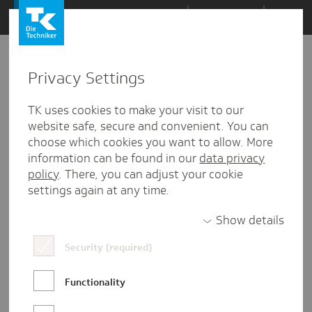
Zum
Themen
Inhalt
springen
Privacy Settings
Zu
Mail
13
19.08.2020
den
TK uses cookies to make your visit to our
Kommentaren
website safe, secure and convenient. You can
choose which cookies you want to allow. More
information can be found in our
data privacy
policy
. There, you can adjust your cookie
settings again at any time.
Show details
Security (required)
Functionality