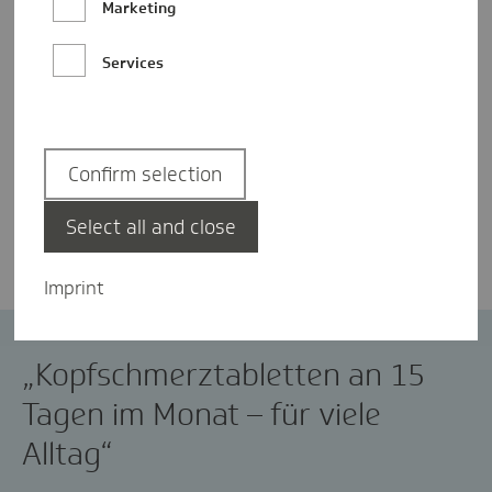
Marketing
Services
Confirm selection
Anne Wunsch
Select all and close
Imprint
Arzneimittel
Migräne
„Kopfschmerztabletten an 15
Tagen im Monat – für viele
Alltag“