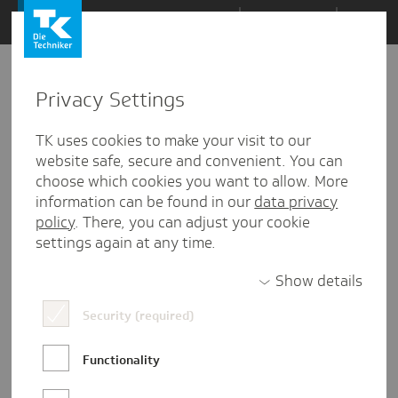
Zum
Themen
Inhalt
springen
Privacy Settings
Zu
Mail
3
28.10.2020
den
TK uses cookies to make your visit to our
Kommentaren
website safe, secure and convenient. You can
choose which cookies you want to allow. More
information can be found in our
data privacy
policy
. There, you can adjust your cookie
settings again at any time.
Show details
Security (required)
Functionality