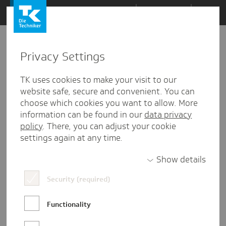
Zum
Themen
Inhalt
springen
Privacy Settings
Zu
Mail
29.04.2021
den
TK uses cookies to make your visit to our
Kommentaren
website safe, secure and convenient. You can
choose which cookies you want to allow. More
information can be found in our
data privacy
policy
. There, you can adjust your cookie
settings again at any time.
Show details
Security (required)
Functionality