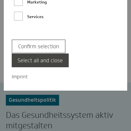
Marketing
Services
Confirm selection
Dr. Jens Baas
Select all and close
Imprint
BTW2021
Bundestagswahl
Gesundheitspolitik
Das Gesundheitssystem aktiv
mitgestalten