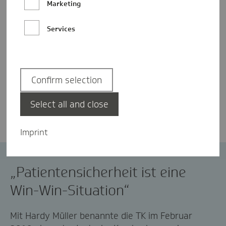
Marketing
Services
Confirm selection
Nicole Knabe
Select all and close
Imprint
Patientensicherheit
Versorgung
„Patientensicherheit ist eine
Win-Win-Situation“
Mit Hardy Müller benannte die TK im Februar