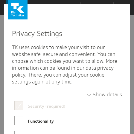
Zum
Themen
Inhalt
springen
Privacy Settings
Zu
Mail
5
03.05.2021
den
TK uses cookies to make your visit to our
Kommentaren
website safe, secure and convenient. You can
choose which cookies you want to allow. More
information can be found in our
data privacy
policy
. There, you can adjust your cookie
settings again at any time.
Show details
Security (required)
Functionality