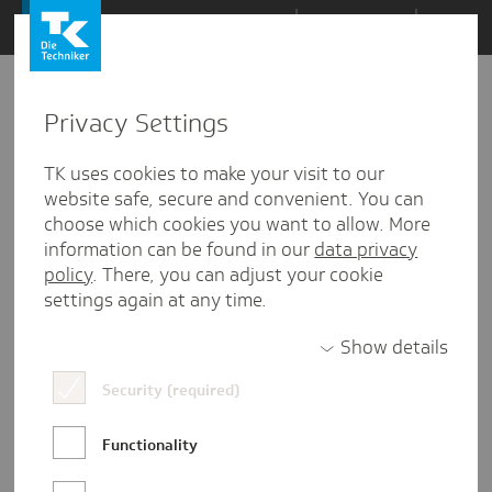
Zum
Themen
Inhalt
springen
Privacy Settings
Zu
Mail
3
10.11.2021
den
TK uses cookies to make your visit to our
Kommentaren
website safe, secure and convenient. You can
choose which cookies you want to allow. More
information can be found in our
data privacy
policy
. There, you can adjust your cookie
settings again at any time.
Show details
Security (required)
Functionality