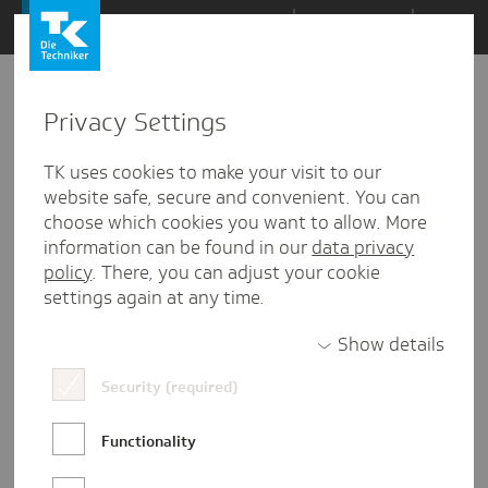
Zum
Themen
Inhalt
springen
Privacy Settings
Zu
Mail
1
19.12.2023
den
TK uses cookies to make your visit to our
Kommentaren
website safe, secure and convenient. You can
choose which cookies you want to allow. More
information can be found in our
data privacy
policy
. There, you can adjust your cookie
settings again at any time.
Show details
Security (required)
Functionality