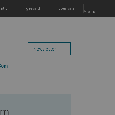
ativ
gesund
über uns
Zu
Mail
Newsletter
den
Kommentaren
 Kom
em