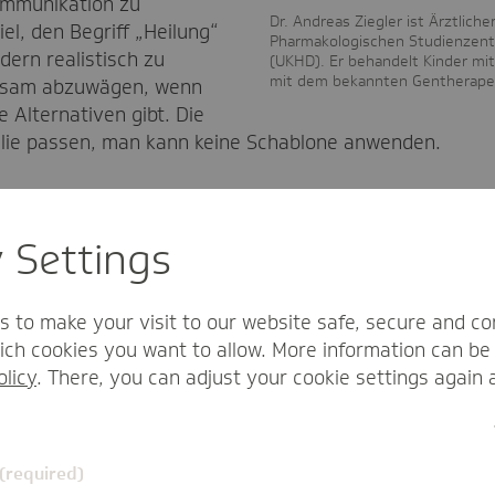
mmunikation zu
Dr. Andreas Ziegler ist Ärztliche
el, den Begriff „Heilung“
Pharmakologischen Studienzent
ern realistisch zu
(UKHD). Er behandelt Kinder mi
mit dem bekannten Gentherape
insam abzuwägen, wenn
 Alternativen gibt. Die
milie passen, man kann keine Schablone anwenden.
n und Patienten diesen neuen Arzneim
y Settings
arkeit wahr. Bei der SMA gab es schließlich vor dem J
ntinnen und Patienten nicht entscheidend, ob es ein Gen
s to make your visit to our website safe, secure and co
se positiv verändert. Mit Blick auf mögliche Skepsis ode
ch cookies you want to allow. More information can be 
d Patienten und vor allem ihre Eltern aufgeklärt und lan
olicy
. There, you can adjust your cookie settings again 
weisen, aber wir können mit diesen dank des engen Sich
.
 (required)