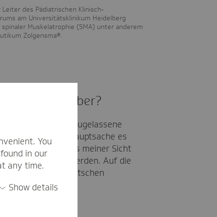
r Leiter des Pädiatrischen Klinisch-
rums am Universitätsklinikum Heidelberg
t spinaler Muskelatrophie (SMA) unter anderem
utikum Zolgensma®.
itteln gegenüber?
ahr 2017 gar keine zugelassene
therapeutikum ist. Hauptsache es
nvenient. You
r Kritik kommt es aus meiner Sicht
found in our
gfristig begleitet werden. Auf die
at any time.
erheitsnetzes im deutschen
Show details