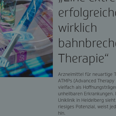
erfolgreic
wirklich
bahnbrech
Therapie“
Arzneimittel für neuartige
ATMPs (Advanced Therapy M
vielfach als Hoffnungsträge
unheilbaren Erkrankungen. 
Uniklinik in Heidelberg sieh
riesiges Potenzial, weist j
hin.