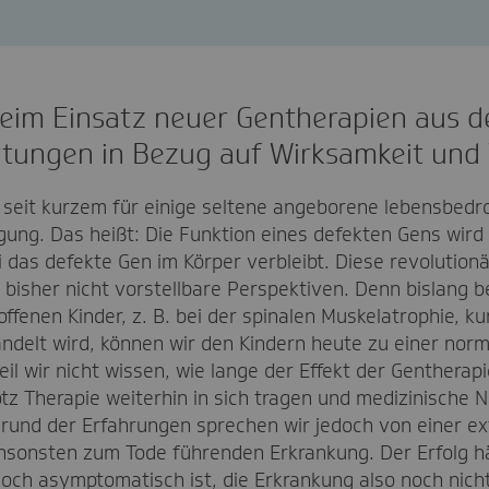
beim Einsatz neuer Gentherapien aus de
tungen in Bezug auf Wirksamkeit und
s seit kurzem für einige seltene angeborene lebensbed
ung. Das heißt: Die Funktion eines defekten Gens wird
 das defekte Gen im Körper verbleibt. Diese revolutio
r bisher nicht vorstellbare Perspektiven. Denn bislang 
roffenen Kinder, z. B. bei der spinalen Muskelatrophie,
andelt wird, können wir den Kindern heute zu einer nor
il wir nicht wissen, wie lange der Effekt der Gentherapi
otz Therapie weiterhin in sich tragen und medizinisch
rund der Erfahrungen sprechen wir jedoch von einer ext
nsonsten zum Tode führenden Erkrankung. Der Erfolg h
och asymptomatisch ist, die Erkrankung also noch nicht