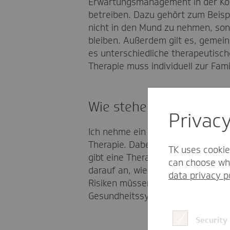
Erwartungsmanagement in der Ko
betreiben. Dazu gehört zum Beispi
nicht in den Mund zu nehmen, sond
bleiben. Außerdem gilt es, geme
es unterschiedliche therapeutische
Therapie muss individuell zur Fa
Wie stehen Patientinne
Privac
Ich nehme ein hohes Maß an Dankb
Therapie. Dabei ist für die Patie
TK uses cookie
gibt eine Therapie, die die Progno
can choose whi
darauf an, wie die Patientinnen un
data privacy p
Risiken müssen wir natürlich hin
Gesundheitssystem gut umgehen
Security