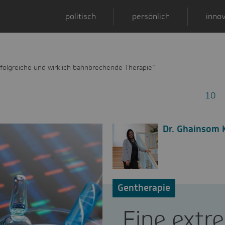
politisch
persönlich
innov
folgreiche und wirklich bahnbrechende Therapie“
10
Dr. Ghainsom
Gentherapie
„Eine extr