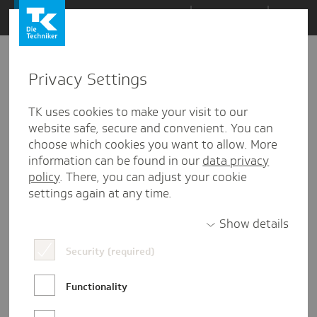
Zum
Themen
Inhalt
springen
Privacy Settings
Zu
Mail
6
01.10.2024
den
TK uses cookies to make your visit to our
Kommentaren
website safe, secure and convenient. You can
choose which cookies you want to allow. More
information can be found in our
data privacy
policy
. There, you can adjust your cookie
settings again at any time.
Show details
Security (required)
Functionality