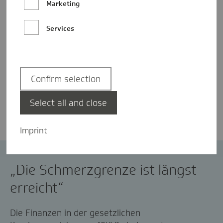
Marketing
Services
Confirm selection
Dr. Jens Baas
Select all and close
Imprint
GKV-Finanzen
„Die Schmerzgrenze ist längst
erreicht“
Die Finanzen in der gesetzlichen