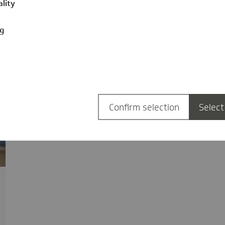
ality
ng
Confirm selection
Select