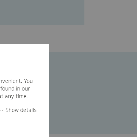
nvenient. You
found in our
at any time.
Show details