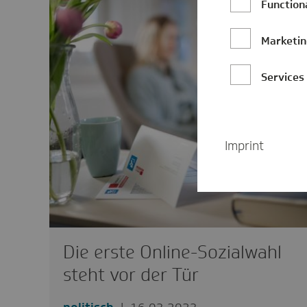
Function
Marketi
Services
Imprint
Die erste Online-Sozialwahl
steht vor der Tür