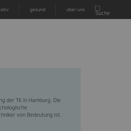
ativ
gesund
über uns
ng der TK in Hamburg. Die
ychologische
chniker von Bedeutung ist.