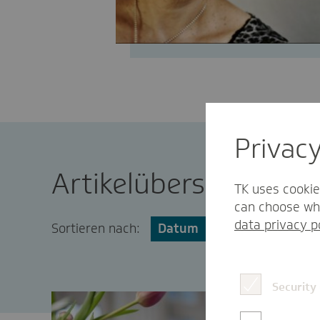
Privac
Artikelübersicht von
TK uses cookie
can choose whi
data privacy p
Sortieren nach:
Datum
Popularität
Security