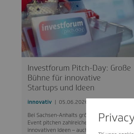
Investforum Pitch-Day: Große
Bühne für innovative
Startups und Ideen
innovativ
05.06.2026
Privac
Bei Sachsen-Anhalts größtem Startup-
Event pitchen zahlreiche Teams ihre
innovativen Ideen – auch zur