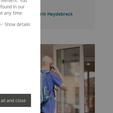
nvenient. You
found in our
at any time.
Kathrin Heydebreck
Show details
 all and close