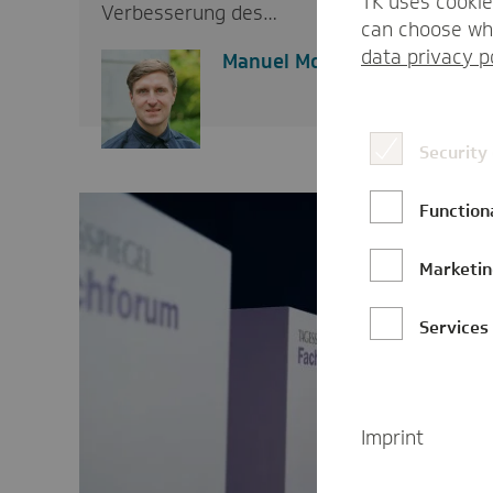
TK uses cookie
Verbesserung des…
can choose whi
data privacy p
Manuel Mohr
Security
Function
Marketi
Services
Imprint