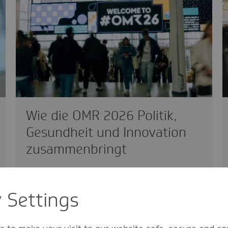
Wie die OMR 2026 Politik,
Gesundheit und Innovation
zusammenbringt
innovativ
08.05.2026
y Settings
Eine Veranstaltung in Hamburg, die das
Supermodel Heidi Klum, Vizekanzler Lars
Klingbeil oder NFL-Spieler Tom…