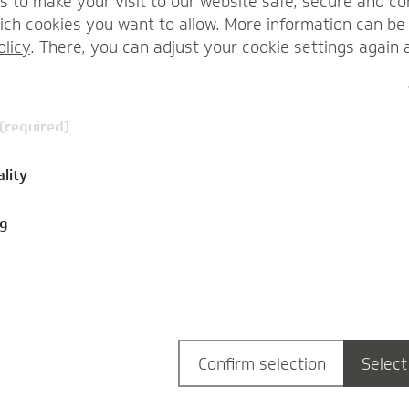
s to make your visit to our website safe, secure and co
ch cookies you want to allow. More information can be 
olicy
. There, you can adjust your cookie settings again 
Natalie Hahn
 (required)
ality
ng
Confirm selection
Select