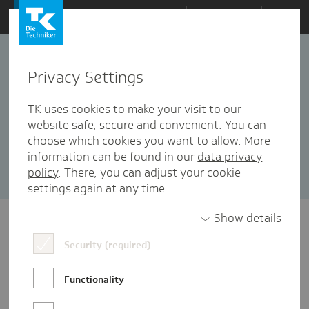
Zum
Themen
Inhalt
springen
Privacy Settings
#besserversorgt
6 Artikel in dieser Kategorie enthalten
TK uses cookies to make your visit to our
website safe, secure and convenient. You can
Sortieren nach:
Datum
Popularität
choose which cookies you want to allow. More
information can be found in our
data privacy
policy
. There, you can adjust your cookie
settings again at any time.
Show details
Security (required)
Functionality