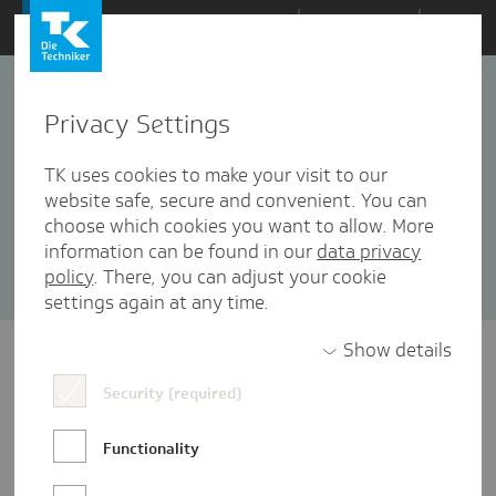
Zum
Themen
Inhalt
springen
Privacy Settings
Finanzausgleich
1 Artikel in dieser Kategorie enthalten
TK uses cookies to make your visit to our
website safe, secure and convenient. You can
Sortieren nach:
Datum
Popularität
choose which cookies you want to allow. More
information can be found in our
data privacy
policy
. There, you can adjust your cookie
settings again at any time.
Show details
Security (required)
Functionality