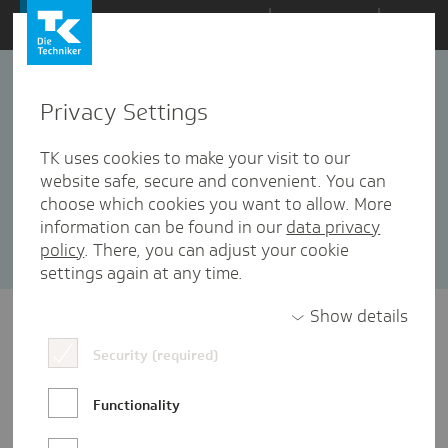
Zum
Themen
Inhalt
springen
Privacy Settings
Führung
2 Artikel in dieser Kategorie enthalten
TK uses cookies to make your visit to our
website safe, secure and convenient. You can
Sortieren nach:
Datum
Popularität
choose which cookies you want to allow. More
information can be found in our
data privacy
policy
. There, you can adjust your cookie
settings again at any time.
Show details
Security (required)
Functionality