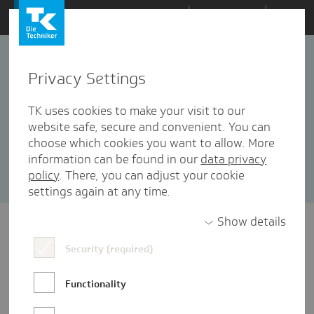
Zum
Themen
Inhalt
springen
Privacy Settings
KI
10 Artikel in dieser Kategorie enthalten
TK uses cookies to make your visit to our
website safe, secure and convenient. You can
Sortieren nach:
Datum
Popularität
choose which cookies you want to allow. More
information can be found in our
data privacy
policy
. There, you can adjust your cookie
settings again at any time.
Show details
Security (required)
Functionality