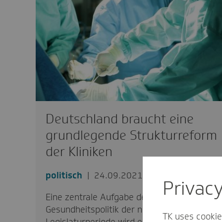
Deutschland braucht eine
grundlegende Strukturreform
der Kliniken
politisch
24.09.2021
Privac
Eine zentrale Aufgabe der
Gesundheitspolitik der neuen
TK uses cookie