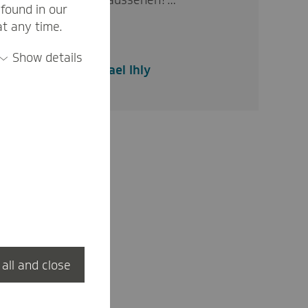
eine neue Lösung aussehen?…
found in our
at any time.
Show details
Michael Ihly
 all and close