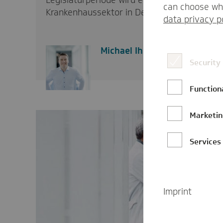
Legislaturperiode wird es sein, den
can choose whi
Krankenhaussektor in Deutschland…
data privacy p
Michael Ihly
Security
Function
Marketi
Services
Imprint