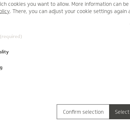
erklären Expertinnen und Experten der TK
ch cookies you want to allow. More information can be 
unsere gesundheitspolitischen
olicy
. There, you can adjust your cookie settings again 
Forderungen an…
Nicole Knabe
 (required)
ality
ng
Confirm selection
Select