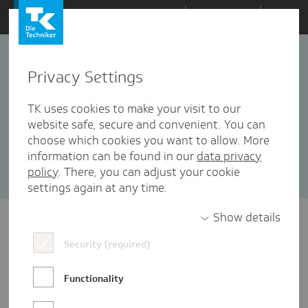
Zum
Themen
Inhalt
springen
Privacy Settings
Patientensicherheit
4 Artikel in dieser Kategorie enthalten
TK uses cookies to make your visit to our
website safe, secure and convenient. You can
Sortieren nach:
Datum
Popularität
choose which cookies you want to allow. More
information can be found in our
data privacy
policy
. There, you can adjust your cookie
settings again at any time.
Show details
Security (required)
Functionality