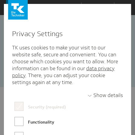
Zum
Themen
Inhalt
springen
Privacy Settings
#rausundlos
1 Artikel in dieser Kategorie enthalten
TK uses cookies to make your visit to our
website safe, secure and convenient. You can
Sortieren nach:
Datum
Popularität
choose which cookies you want to allow. More
information can be found in our
data privacy
policy
. There, you can adjust your cookie
settings again at any time.
Show details
Security (required)
Functionality