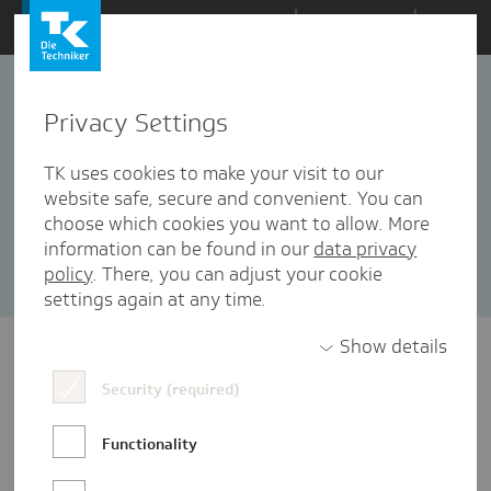
Zum
Themen
Inhalt
springen
Privacy Settings
Selbstverwaltung
19 Artikel in dieser Kategorie enthalten
TK uses cookies to make your visit to our
website safe, secure and convenient. You can
Sortieren nach:
Datum
Popularität
choose which cookies you want to allow. More
information can be found in our
data privacy
policy
. There, you can adjust your cookie
settings again at any time.
Show details
Security (required)
Functionality