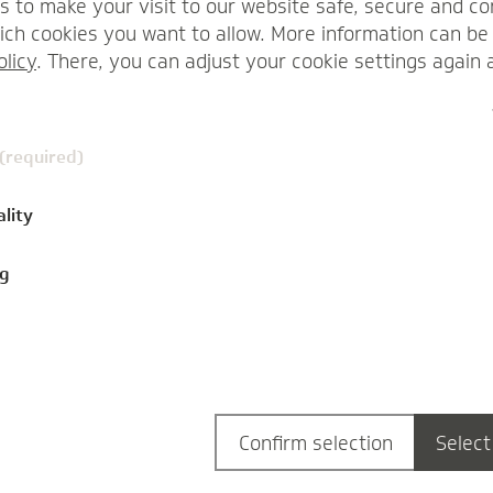
s to make your visit to our website safe, secure and co
ch cookies you want to allow. More information can be 
olicy
. There, you can adjust your cookie settings again 
 (required)
ality
Der Wettbewerb ist ein
ng
Innovationstreiber
politisch
03.06.2019
Der Grundsatz "Konkurrenz belebt das
Geschäft" gehört zum kleinen Wirtschafts-
Confirm selection
Select
Einmaleins. Dass das auch für den…