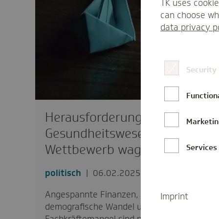
TK uses cookie
can choose whi
data privacy p
Security
Function
Herausforderungen im
Marketi
Gesundheitswesen: Mehr
Wettbewerb wagen
Services
politisch
06.02.2025
Angespannte Finanzen, der
Imprint
demografische Wandel und der