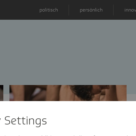
politisch
persönlich
innov
y Settings