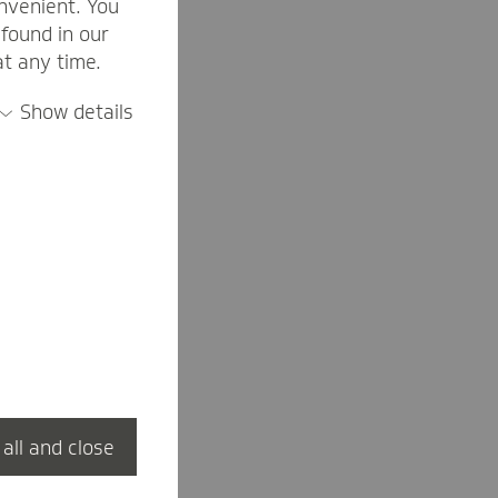
nvenient. You
found in our
at any time.
Show details
 all and close